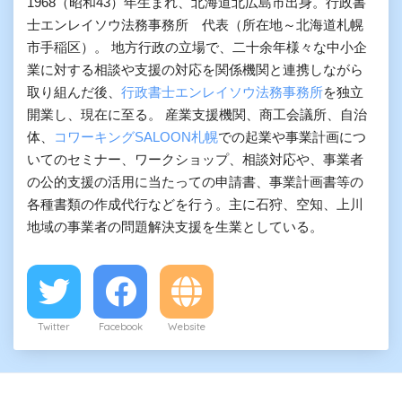
1968（昭和43）年生まれ、北海道北広島市出身。行政書
士エンレイソウ法務事務所 代表（所在地～北海道札幌
市手稲区）。 地方行政の立場で、二十余年様々な中小企
業に対する相談や支援の対応を関係機関と連携しながら
取り組んだ後、
行政書士エンレイソウ法務事務所
を独立
開業し、現在に至る。 産業支援機関、商工会議所、自治
体、
コワーキングSALOON札幌
での起業や事業計画につ
いてのセミナー、ワークショップ、相談対応や、事業者
の公的支援の活用に当たっての申請書、事業計画書等の
各種書類の作成代行などを行う。主に石狩、空知、上川
地域の事業者の問題解決支援を生業としている。
Twitter
Facebook
Website