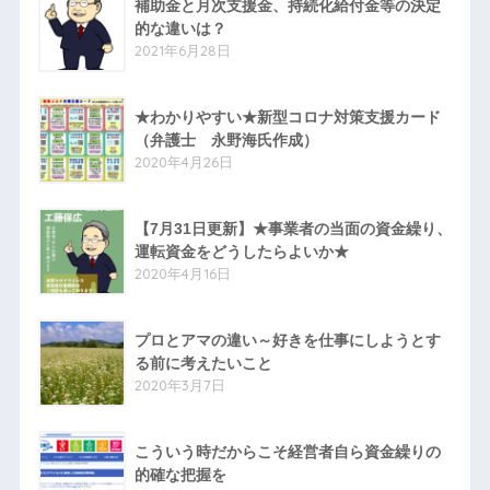
補助金と月次支援金、持続化給付金等の決定
的な違いは？
2021年6月28日
★わかりやすい★新型コロナ対策支援カード
（弁護士 永野海氏作成）
2020年4月26日
【7月31日更新】★事業者の当面の資金繰り、
運転資金をどうしたらよいか★
2020年4月16日
プロとアマの違い～好きを仕事にしようとす
る前に考えたいこと
2020年3月7日
こういう時だからこそ経営者自ら資金繰りの
的確な把握を