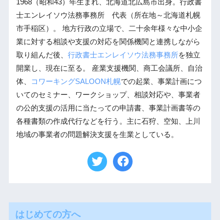
1968（昭和43）年生まれ、北海道北広島市出身。行政書
士エンレイソウ法務事務所 代表（所在地～北海道札幌
市手稲区）。 地方行政の立場で、二十余年様々な中小企
業に対する相談や支援の対応を関係機関と連携しながら
取り組んだ後、
行政書士エンレイソウ法務事務所
を独立
開業し、現在に至る。 産業支援機関、商工会議所、自治
体、
コワーキングSALOON札幌
での起業、事業計画につ
いてのセミナー、ワークショップ、相談対応や、事業者
の公的支援の活用に当たっての申請書、事業計画書等の
各種書類の作成代行などを行う。主に石狩、空知、上川
地域の事業者の問題解決支援を生業としている。
はじめての方へ