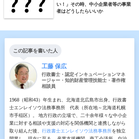
い！」その時、中小企業者等の事業
者はどうしたらいいか
この記事を書いた人
工藤 保広
行政書士・認定インキュベーションマネ
ージャー・知的財産管理技能士・著作権
相談員
1968（昭和43）年生まれ、北海道北広島市出身。行政書
士エンレイソウ法務事務所 代表（所在地～北海道札幌
市手稲区）。 地方行政の立場で、二十余年様々な中小企
業に対する相談や支援の対応を関係機関と連携しながら
取り組んだ後、
行政書士エンレイソウ法務事務所
を独立
開業し、現在に至る。 産業支援機関、商工会議所、自治