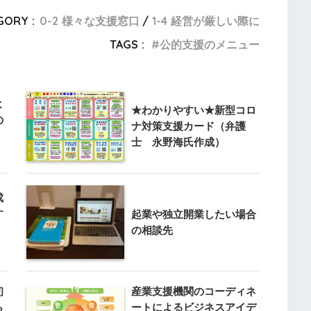
GORY :
0-2 様々な支援窓口
1-4 経営が厳しい際に
TAGS :
公的支援のメニュー
よ
★わかりやすい★新型コロ
の
ナ対策支援カード（弁護
士 永野海氏作成）
成
す
起業や独立開業したい場合
の相談先
初
産業支援機関のコーディネ
ら
ートによるビジネスアイデ