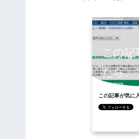
この記
たら、
お願
この記事が気に