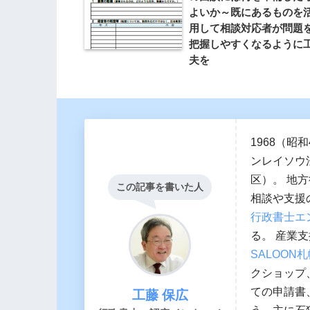
よいか～既にあるものを
用して相談対応者が問題
把握しやすくなるように
夫を
1968（
ンレイソウ
区）。 地
この記事を書いた人
相談や支援
行政書士エ
る。 産業
SALOON
クショップ
ての申請書
工藤 保広
う。主に石