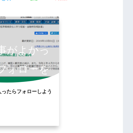
事がよかっ
フォローを
いします。
入ったらフォローしよう