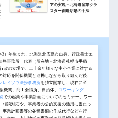
活
アの実現～北海道産業クラ
を
スター創造活動の手法
工
昭和43）年生まれ、北海道北広島市出身。行政書士エ
法務事務所 代表（所在地～北海道札幌市手稲
方行政の立場で、二十余年様々な中小企業に対する
の対応を関係機関と連携しながら取り組んだ後、
ンレイソウ法務事務所
を独立開業し、現在に至
支援機関、商工会議所、自治体、
コワーキング
札幌
での起業や事業計画についてのセミナー、ワー
、相談対応や、事業者の公的支援の活用に当たっ
、事業計画書等の各種書類の作成代行などを行
狩、空知、上川地域の事業者の問題解決支援を生