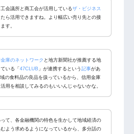
商工会議所と商工会が活用している
ザ・ビジネス
ったら活用できますね。より幅広い売り先との接
ります。
用金庫のネットワーク
と地方新聞社が推薦する地
している「
47CLUB
」が連携するという
記事
があ
各地域の食料品の良品を扱っているから、信用金庫
、活用を相談してみるのもいいんじゃないかな。
わって、各金融機関の特色を生かして地域経済の
組むよう求めるようになっているから、多分話の