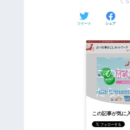
ツイート
シェア
この記
たら、
お願
この記事が気に