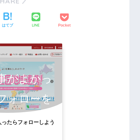
SHARE
LINE
はてブ
Pocket
事がよかっ
フォローを
いします。
入ったらフォローしよう