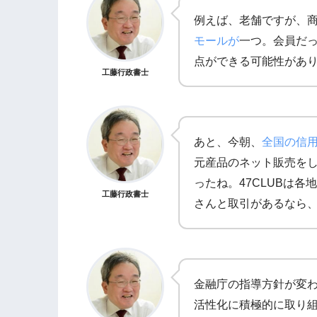
例えば、老舗ですが、
モールが
一つ。会員だ
点ができる可能性があ
工藤行政書士
あと、今朝、
全国の信
元産品のネット販売を
ったね。47CLUBは
工藤行政書士
さんと取引があるなら
金融庁の指導方針が変
活性化に積極的に取り