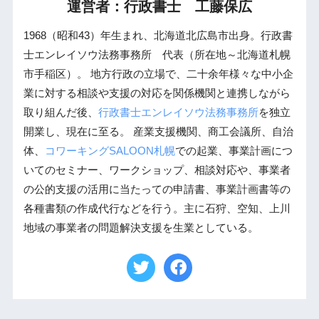
運営者：行政書士 工藤保広
1968（昭和43）年生まれ、北海道北広島市出身。行政書
士エンレイソウ法務事務所 代表（所在地～北海道札幌
市手稲区）。 地方行政の立場で、二十余年様々な中小企
業に対する相談や支援の対応を関係機関と連携しながら
取り組んだ後、
行政書士エンレイソウ法務事務所
を独立
開業し、現在に至る。 産業支援機関、商工会議所、自治
体、
コワーキングSALOON札幌
での起業、事業計画につ
いてのセミナー、ワークショップ、相談対応や、事業者
の公的支援の活用に当たっての申請書、事業計画書等の
各種書類の作成代行などを行う。主に石狩、空知、上川
地域の事業者の問題解決支援を生業としている。