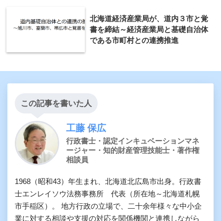
北海道経済産業局が、道内３市と覚
書を締結～経済産業局と基礎自治体
である市町村との連携推進
この記事を書いた人
工藤 保広
行政書士・認定インキュベーションマネ
ージャー・知的財産管理技能士・著作権
相談員
1968（昭和43）年生まれ、北海道北広島市出身。行政書
士エンレイソウ法務事務所 代表（所在地～北海道札幌
市手稲区）。 地方行政の立場で、二十余年様々な中小企
業に対する相談や支援の対応を関係機関と連携しながら