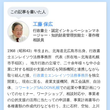
この記事を書いた人
工藤 保広
行政書士・認定インキュベーションマネ
ージャー・知的財産管理技能士・著作権
相談員
1968（昭和43）年生まれ、北海道北広島市出身。行政書
士エンレイソウ法務事務所 代表（所在地～北海道札幌
市手稲区）。 地方行政の立場で、二十余年様々な中小企
業に対する相談や支援の対応を関係機関と連携しながら
取り組んだ後、
行政書士エンレイソウ法務事務所
を独立
開業し、現在に至る。 産業支援機関、商工会議所、自治
体、
コワーキングSALOON札幌
での起業や事業計画につ
いてのセミナー、ワークショップ、相談対応や、事業者
の公的支援の活用に当たっての申請書、事業計画書等の
各種書類の作成代行などを行う。主に石狩、空知、上川