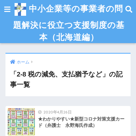
中小企業等の事業者の問
題解決に役立つ支援制度の基
本（北海道編）
ホーム
「2-8 税の減免、支払猶予など」の記
事一覧
2020年4月26日
★わかりやすい★新型コロナ対策支援カー
ド（弁護士 永野海氏作成）