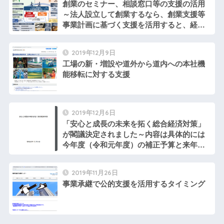
創業のセミナー、相談窓口等の支援の活用
～法人設立して創業するなら、創業支援等
事業計画に基づく支援を活用すると、経営
の基礎知識が得られて法人設立の費用も軽
減
2019年12月9日
工場の新・増設や道外から道内への本社機
能移転に対する支援
2019年12月6日
「安心と成長の未来を拓く総合経済対策」
が閣議決定されました～内容は具体的には
今年度（令和元年度）の補正予算と来年度
（令和２年度）当初予算に反映されます。
2019年11月26日
事業承継で公的支援を活用するタイミング